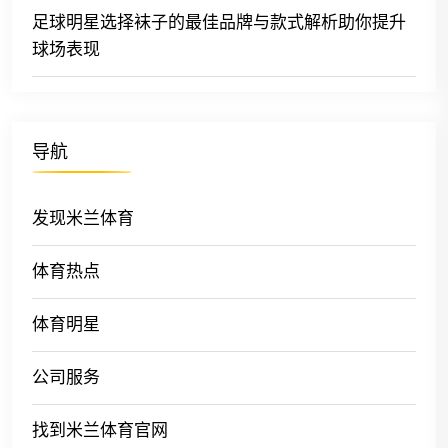
足球明星选择袜子的最佳品牌与款式解析助你提升
球场表现
导航
发现米兰体育
体育热点
体育明星
公司服务
找到米兰体育官网