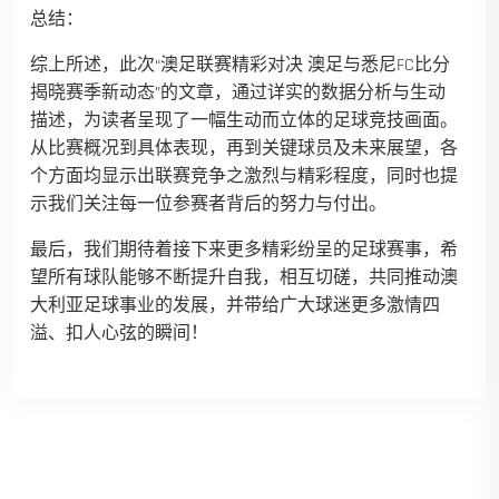
总结：
综上所述，此次“澳足联赛精彩对决 澳足与悉尼FC比分
揭晓赛季新动态”的文章，通过详实的数据分析与生动
描述，为读者呈现了一幅生动而立体的足球竞技画面。
从比赛概况到具体表现，再到关键球员及未来展望，各
个方面均显示出联赛竞争之激烈与精彩程度，同时也提
示我们关注每一位参赛者背后的努力与付出。
最后，我们期待着接下来更多精彩纷呈的足球赛事，希
望所有球队能够不断提升自我，相互切磋，共同推动澳
大利亚足球事业的发展，并带给广大球迷更多激情四
溢、扣人心弦的瞬间！