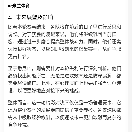
ac米兰体育
4、未来展望及影响
随着本轮赛事结束，各队将在随后的日子里进行反思和
调整。对于获胜的澳足来说，他们将继续巩固当前阵
容，通过进一步磨合提高整体战斗力。同时，他们还需
保持良好状态，以应对即将到来的密集赛程，从而争取
更高排名。
至于悉尼FC，则需要针对本轮失利进行深刻剖析。他们
必须找出问题所在，无论是进攻效率还是防守漏洞，都
需要尽快修正。此外，在心理层面上也要加强自信心建
设，以便更好地应对接下来的挑战。
整体而言，这一轮精彩对决不仅仅是一场普通赛事，它
还为整个赛季的发展走向提供了重要参考。各支球队都
需从中吸取经验教训，以便迎接未来更加激烈而复杂的
竞争环境。