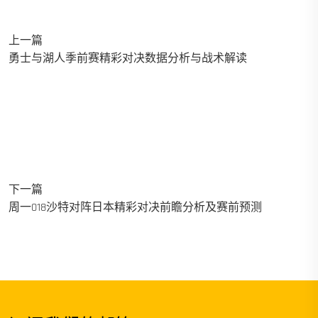
上一篇
勇士与湖人季前赛精彩对决数据分析与战术解读
下一篇
周一018沙特对阵日本精彩对决前瞻分析及赛前预测