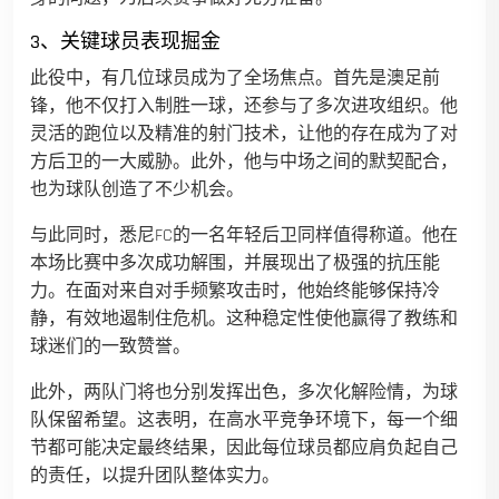
3、关键球员表现掘金
此役中，有几位球员成为了全场焦点。首先是澳足前
锋，他不仅打入制胜一球，还参与了多次进攻组织。他
灵活的跑位以及精准的射门技术，让他的存在成为了对
方后卫的一大威胁。此外，他与中场之间的默契配合，
也为球队创造了不少机会。
与此同时，悉尼FC的一名年轻后卫同样值得称道。他在
本场比赛中多次成功解围，并展现出了极强的抗压能
力。在面对来自对手频繁攻击时，他始终能够保持冷
静，有效地遏制住危机。这种稳定性使他赢得了教练和
球迷们的一致赞誉。
此外，两队门将也分别发挥出色，多次化解险情，为球
队保留希望。这表明，在高水平竞争环境下，每一个细
节都可能决定最终结果，因此每位球员都应肩负起自己
的责任，以提升团队整体实力。