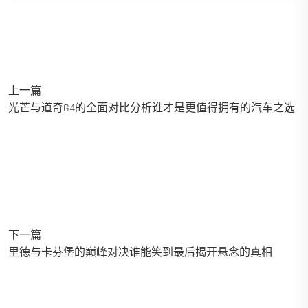
上一篇
光芒与道奇G4的全面对比分析谁才是更值得拥有的汽车之选
下一篇
里德与卡芬堡的巅峰对决谁能笑到最后揭开悬念的真相