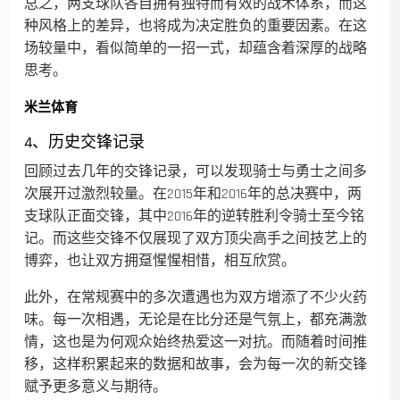
总之，两支球队各自拥有独特而有效的战术体系，而这
种风格上的差异，也将成为决定胜负的重要因素。在这
场较量中，看似简单的一招一式，却蕴含着深厚的战略
思考。
米兰体育
4、历史交锋记录
回顾过去几年的交锋记录，可以发现骑士与勇士之间多
次展开过激烈较量。在2015年和2016年的总决赛中，两
支球队正面交锋，其中2016年的逆转胜利令骑士至今铭
记。而这些交锋不仅展现了双方顶尖高手之间技艺上的
博弈，也让双方拥趸惺惺相惜，相互欣赏。
此外，在常规赛中的多次遭遇也为双方增添了不少火药
味。每一次相遇，无论是在比分还是气氛上，都充满激
情，这也是为何观众始终热爱这一对抗。而随着时间推
移，这样积累起来的数据和故事，会为每一次的新交锋
赋予更多意义与期待。