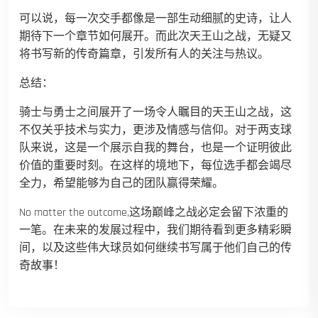
可以说，每一次交手都像是一部生动细腻的史诗，让人
期待下一个章节如何展开。而此次天王山之战，无疑又
将书写新的传奇篇章，引发所有人的关注与热议。
总结：
骑士与勇士之间展开了一场令人瞩目的天王山之战，这
不仅关乎技术与实力，更涉及情感与信仰。对于两支球
队来说，这是一个展示自我的舞台，也是一个证明彼此
价值的重要时刻。在这样的境地下，每位选手都会竭尽
全力，希望能够为自己的团队赢得荣耀。
No matter the outcome,这场巅峰之战必定会留下浓重的
一笔。在未来的发展过程中，我们期待看到更多精彩瞬
间，以及这些伟大球员如何继续书写属于他们自己的传
奇故事！