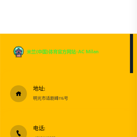
地址:
明光市适剧峰116号
电话: