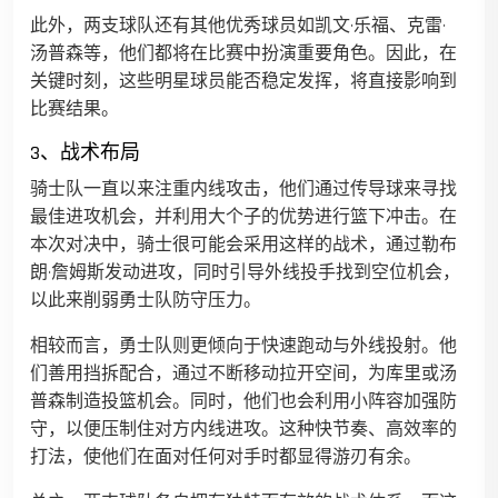
此外，两支球队还有其他优秀球员如凯文·乐福、克雷·
汤普森等，他们都将在比赛中扮演重要角色。因此，在
关键时刻，这些明星球员能否稳定发挥，将直接影响到
比赛结果。
3、战术布局
骑士队一直以来注重内线攻击，他们通过传导球来寻找
最佳进攻机会，并利用大个子的优势进行篮下冲击。在
本次对决中，骑士很可能会采用这样的战术，通过勒布
朗·詹姆斯发动进攻，同时引导外线投手找到空位机会，
以此来削弱勇士队防守压力。
相较而言，勇士队则更倾向于快速跑动与外线投射。他
们善用挡拆配合，通过不断移动拉开空间，为库里或汤
普森制造投篮机会。同时，他们也会利用小阵容加强防
守，以便压制住对方内线进攻。这种快节奏、高效率的
打法，使他们在面对任何对手时都显得游刃有余。