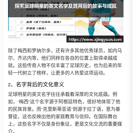
除了梅西和罗纳尔多，还有许多其他优秀球员，如内马
尔、齐达内等，他们同样在各自的位置上取得卓越成
就。这些传奇人物不仅丰富了足球历史，也为后来的年
轻一代树立了榜样，让更多的人热爱这项运动。
2、名字背后的文化意义
足球明星的英文名字往往承载着深厚的文化底蕴。例
如，“梅西”这个名字源于阿根廷特色，很好地体现了他
的民族背景。而“克里斯蒂亚诺”则源于拉丁语，意为基
督徒，这也反映出他的家庭教育与信仰。在国际舞台
上，这些名字不仅是身份象征，更是文化交流的重要媒
介。