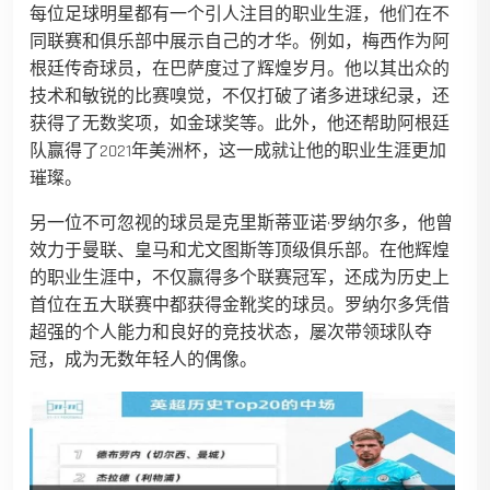
每位足球明星都有一个引人注目的职业生涯，他们在不
同联赛和俱乐部中展示自己的才华。例如，梅西作为阿
根廷传奇球员，在巴萨度过了辉煌岁月。他以其出众的
技术和敏锐的比赛嗅觉，不仅打破了诸多进球纪录，还
获得了无数奖项，如金球奖等。此外，他还帮助阿根廷
队赢得了2021年美洲杯，这一成就让他的职业生涯更加
璀璨。
另一位不可忽视的球员是克里斯蒂亚诺·罗纳尔多，他曾
效力于曼联、皇马和尤文图斯等顶级俱乐部。在他辉煌
的职业生涯中，不仅赢得多个联赛冠军，还成为历史上
首位在五大联赛中都获得金靴奖的球员。罗纳尔多凭借
超强的个人能力和良好的竞技状态，屡次带领球队夺
冠，成为无数年轻人的偶像。