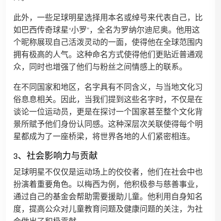
此外，一些足球明星选择用本名或绰号来代表自己，比
如巴西传奇球星“小罗”，全名为罗纳尔迪尼奥。他用这
个昵称展现自己活泼灵动的一面，使得他在全球范围内
拥有极高的人气。这种命名方式使得他们更贴近普通观
众，同时也增强了他们与粉丝之间情感上的联系。
在不同国家和地区，名字具有不同含义，与当地文化习
俗息息相关。因此，当我们提到这些名字时，不仅是在
谈论一位运动员，更是在探讨一个国家甚至整个文化背
景所赋予他们身份认同感。这种深层次关联使得每个明
星都成为了一座桥梁，将世界各地的人们紧密相连。
3、社会影响力与贡献
足球明星不仅仅是运动场上的佼佼者，他们在社会中也
扮演着重要角色。以梅西为例，他积极参与慈善事业，
通过自己的基金会帮助需要援助儿童。他利用自身知名
度，提高公众对儿童教育问题及健康问题的关注，为社