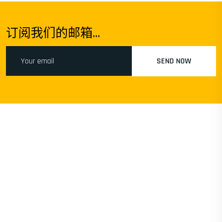
订阅我们的邮箱...
SEND NOW