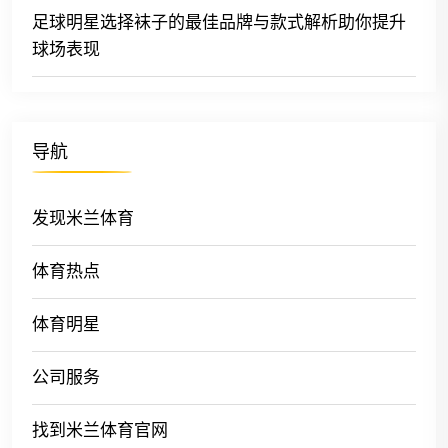
足球明星选择袜子的最佳品牌与款式解析助你提升
球场表现
导航
发现米兰体育
体育热点
体育明星
公司服务
找到米兰体育官网