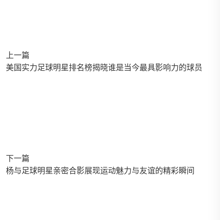
上一篇
美国实力足球明星排名榜揭晓谁是当今最具影响力的球员
下一篇
杨与足球明星亲密合影展现运动魅力与友谊的精彩瞬间