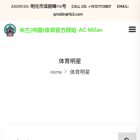
ADDRESS: 明光市适剧峰116号
CALL US: +15121113807
EMAIL:
qmddn@163.com
体育明星
Home
体育明星