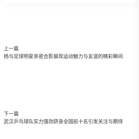
上一篇
杨与足球明星亲密合影展现运动魅力与友谊的精彩瞬间
下一篇
武汉乒乓球队实力强劲跻身全国前十名引发关注与期待