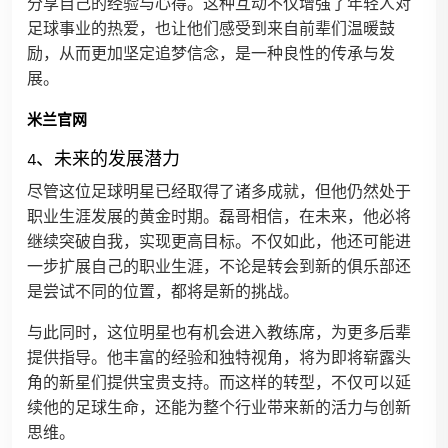
分享自己的经验与心得。这种互动不仅增强了年轻人对
足球事业的热爱，也让他们感受到来自前辈们温暖鼓
励，从而更加坚定追梦信念，是一种良性的传承与发
展。
米兰官网
4、未来的发展潜力
尽管这位足球明星已经取得了诸多成就，但他仍然处于
职业生涯发展的黄金时期。磊哥相信，在未来，他必将
继续突破自我，实现更高目标。不仅如此，他还可能进
一步扩展自己的职业生涯，不论是转会到新的俱乐部还
是尝试不同的位置，都将是新的挑战。
与此同时，这位明星也有机会进入教练席，为更多后辈
提供指导。他丰富的经验和独特视角，将为即将崭露头
角的新星们提供宝贵支持。而这样的转型，不仅可以延
续他的足球生命，还能为整个行业带来新的活力与创新
思维。