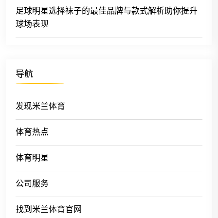
足球明星选择袜子的最佳品牌与款式解析助你提升
球场表现
导航
发现米兰体育
体育热点
体育明星
公司服务
找到米兰体育官网