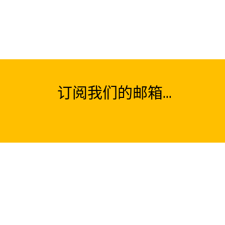
订阅我们的邮箱...