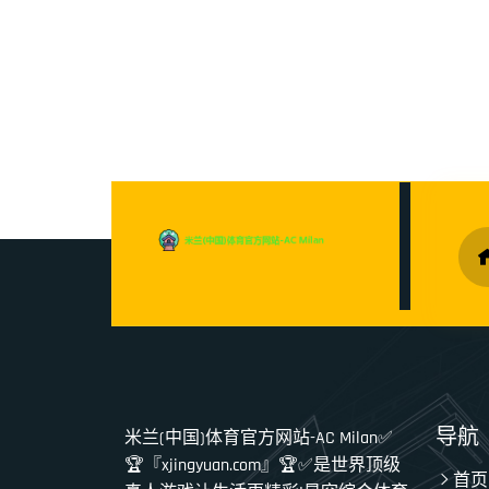
导航
米兰(中国)体育官方网站-AC Milan✅
🏆『xjingyuan.com』🏆✅是世界顶级
首页