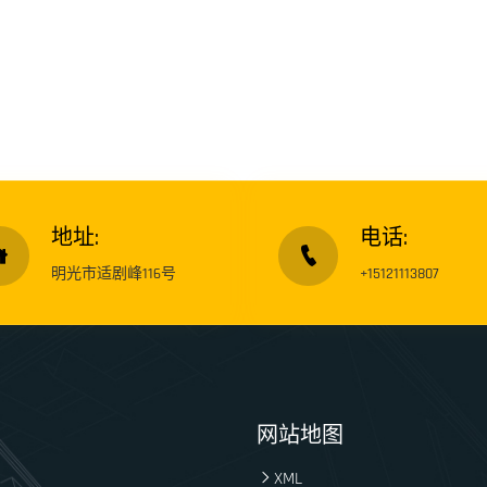
地址:
电话:
明光市适剧峰116号
+15121113807
网站地图
XML