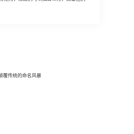
场颠覆传统的命名风暴