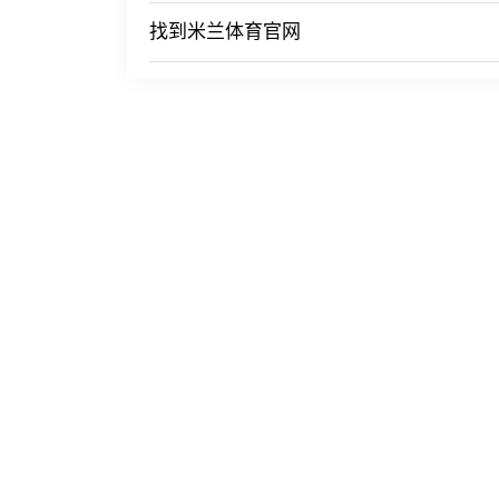
找到米兰体育官网