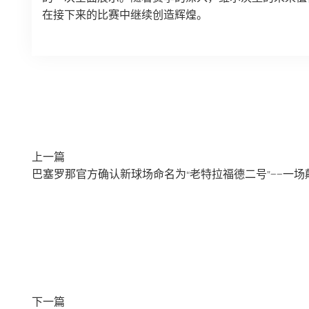
在接下来的比赛中继续创造辉煌。
上一篇
巴塞罗那官方确认新球场命名为“老特拉福德二号”——一
下一篇