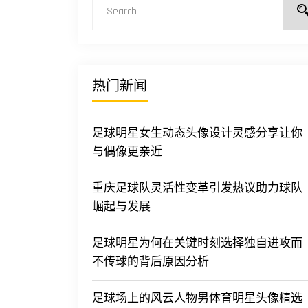
热门新闻
足球明星女生动态头像设计灵感分享让你
与偶像更亲近
重庆足球队灵活性变革引发热议助力球队
崛起与发展
足球明星为何在关键时刻选择独自进攻而
不传球的背后原因分析
足球场上的风云人物男体育明星头像精选