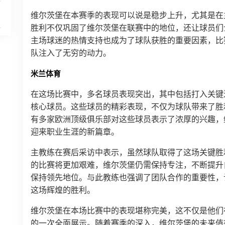
维尔茨堡在本赛季的表现可以说是稳步上升，尤其是在
胜利不仅巩固了维尔茨堡在联赛中的地位，还让球员们
主场球迷的热情支持也成为了球队获胜的重要因素，比
队注入了无穷的动力。
米兰体育
在这场比赛中，多名球员表现突出，其中包括打入关键
核心球员。这些球员的精彩表现，不仅为球队带来了胜
有多家欧洲顶级俱乐部对这些球员表示了浓厚的兴趣，
迎来职业生涯的新篇章。
主教练在赛后采访中表示，虽然球队取得了这场关键胜
的比赛将更加艰难，维尔茨堡仍需保持专注，不断提升
保持领先地位。与此教练也强调了团队合作的重要性，
这场辉煌的胜利。
维尔茨堡在本场比赛中的表现堪称完美，这不仅是他们
的一次全面展示。随着赛季的深入，维尔茨堡的未来值