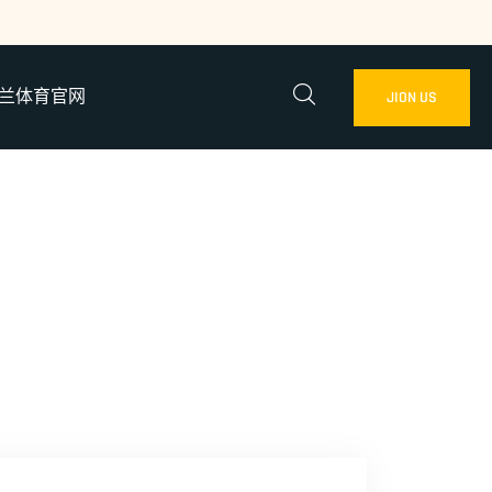
兰体育官网
JION US