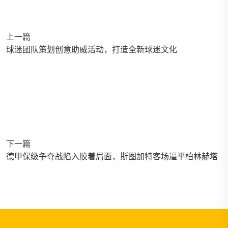
上一篇
球迷团队策划创意助威活动，打造全新球迷文化
下一篇
德甲保级争夺战陷入胶着局面，斯图加特客场逼平柏林赫塔