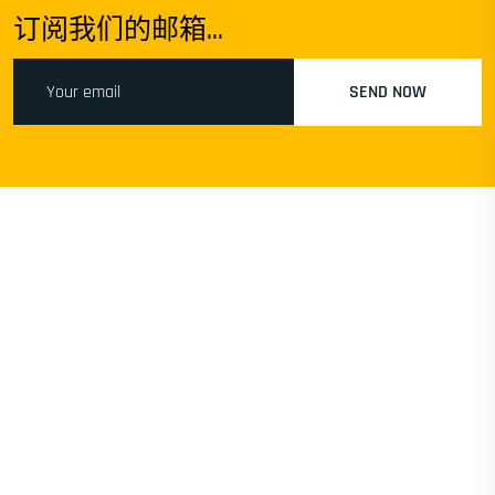
订阅我们的邮箱...
SEND NOW