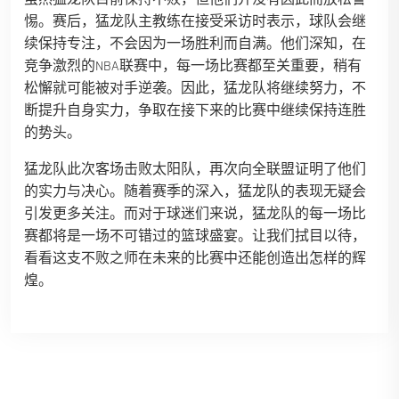
惕。赛后，猛龙队主教练在接受采访时表示，球队会继
续保持专注，不会因为一场胜利而自满。他们深知，在
竞争激烈的NBA联赛中，每一场比赛都至关重要，稍有
松懈就可能被对手逆袭。因此，猛龙队将继续努力，不
断提升自身实力，争取在接下来的比赛中继续保持连胜
的势头。
猛龙队此次客场击败太阳队，再次向全联盟证明了他们
的实力与决心。随着赛季的深入，猛龙队的表现无疑会
引发更多关注。而对于球迷们来说，猛龙队的每一场比
赛都将是一场不可错过的篮球盛宴。让我们拭目以待，
看看这支不败之师在未来的比赛中还能创造出怎样的辉
煌。