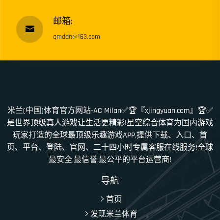
邮箱:
qmddn@163.com
米兰(中国)体育官方网站-AC Milan✅🏆『xjingyuan.com』🏆✅
是世界顶级真人游戏让生活更精彩!星空综合体育为国内游戏
玩家打造的全球最顶级乐趣游戏APP,提供下载、入口、首
页、平台、登陆、官网、二十四小时专属客服在线服务!全球
最安全,最信誉,最公平的平台运营商!
导航
首页
发现米兰体育