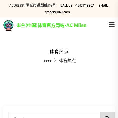
ADDRESS: 明光市适剧峰116号
CALL US: +15121113807
EMAIL:
qmddn@163.com
体育热点
Home
体育热点