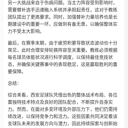
另一大挑战来自于伤病问题。当主力阵容受到影响时，
需要替补选手迅速融入系统并承担起责任，这对于教练
团队提出了更高要求。同时，加强替补力量培养也是长
期建设中的重要一环，应做到有备无患，以确保整体实
力不受太大影响。
最后，在赛季末期，由于疲劳积累导致状态波动也十分
常见，此时合理安排轮换阵容至关重要。教练必须根据
每名球员体能状况进行科学调度，以保持最佳竞技状
态，并确保关键赛事中的表现稳定，这是赢取胜利的重
要保障。
总结：
综合来看，西安足球队凭借出色的整体战术布局、各位
置独特技术特点及良好的团队配合，不断提升自身实
力。然而，在面对多变环境及外部压力下，他们仍需持
续改进，以保持竞争力和活力。这些因素共同决定着该
支球队未来的发展方向与潜力，因此持续探索与创新始