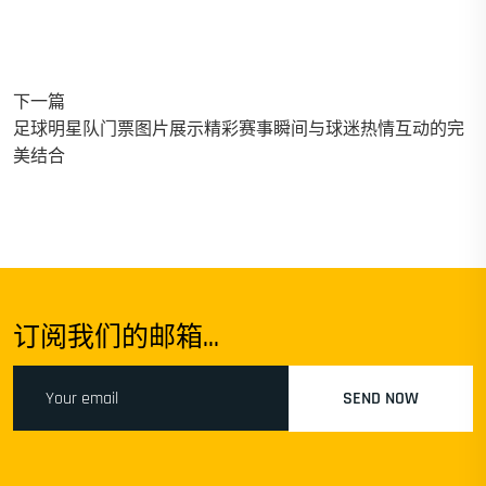
下一篇
足球明星队门票图片展示精彩赛事瞬间与球迷热情互动的完
美结合
订阅我们的邮箱...
SEND NOW