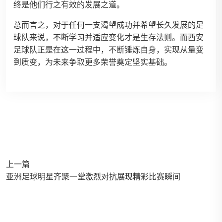
终是他们行之有效的发展之道。
总而言之，对于任何一支渴望成功并希望长久发展的足
球队来说，不断学习并适应变化才是生存法则。而西安
足球队正是在这一过程中，不断锤炼自身，实现从量变
到质变，为未来争取更多荣誉奠定坚实基础。
上一篇
亚洲足球明星齐聚一堂激烈对抗展现精彩比赛瞬间