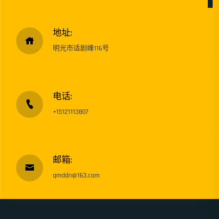
地址:
明光市适剧峰116号
电话:
+15121113807
邮箱:
qmddn@163.com