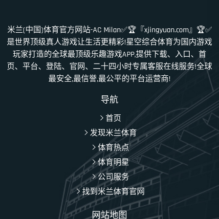
米兰(中国)体育官方网站-AC Milan✅🏆『xjingyuan.com』🏆✅
是世界顶级真人游戏让生活更精彩!星空综合体育为国内游戏
玩家打造的全球最顶级乐趣游戏APP,提供下载、入口、首
页、平台、登陆、官网、二十四小时专属客服在线服务!全球
最安全,最信誉,最公平的平台运营商!
导航
首页
发现米兰体育
体育热点
体育明星
公司服务
找到米兰体育官网
网站地图