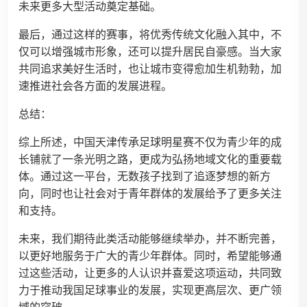
未来更多大型活动奠定基础。
最后，通过这样的赛事，将优秀传统文化融入其中，不
仅可以增强城市形象，还可以提升居民自豪感。当大家
共同追求美好生活时，也让城市变得愈加生机勃勃，加
速推进社会各方面的发展进程。
总结：
综上所述，中国天津传承足球明星赛不仅为青少年的成
长铺就了一条光明之路，更成为弘扬地域文化的重要载
体。通过这一平台，无数孩子找到了追逐梦想的新方
向，同时也让社会对于青年群体的发展给予了更多关注
和支持。
未来，我们期待此类活动能够继续举办，并不断完善，
以更好地服务于广大的青少年群体。同时，希望能够通
过这些活动，让更多的人认识并喜爱这项运动，共同致
力于推动我国足球事业的发展，实现更高层次、更广领