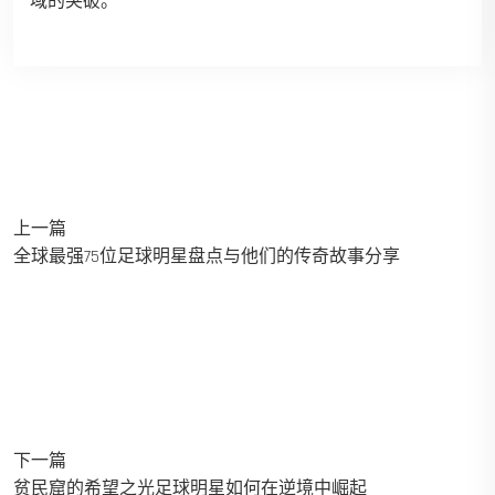
域的突破。
上一篇
全球最强75位足球明星盘点与他们的传奇故事分享
下一篇
贫民窟的希望之光足球明星如何在逆境中崛起