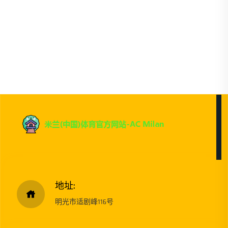
地址:
明光市适剧峰116号