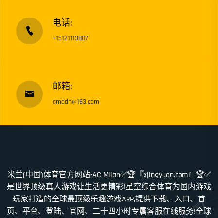
电话:
+15121113807
邮箱:
qmddn@163.com
米兰(中国)体育官方网站-AC Milan✅🏆『xjingyuan.com』🏆✅
是世界顶级真人游戏让生活更精彩!星空综合体育为国内游戏
玩家打造的全球最顶级乐趣游戏APP,提供下载、入口、首
页、平台、登陆、官网、二十四小时专属客服在线服务!全球