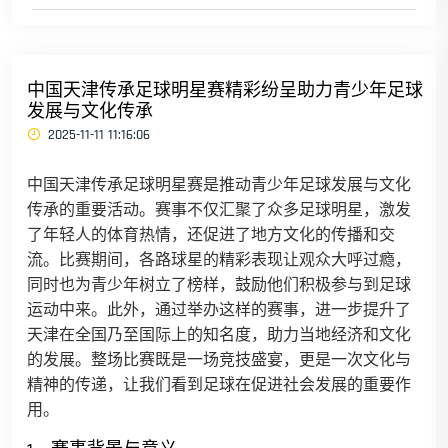
中国天津传承足球明星赛精彩纷呈助力青少年足球
发展与文化传承
2025-11-11 11:16:06
中国天津传承足球明星赛是推动青少年足球发展与文化
传承的重要活动。赛事不仅汇聚了众多足球明星，激发
了年轻人的体育热情，还促进了地方文化的传播和交
流。比赛期间，各路球星的精彩表现让观众大呼过瘾，
同时也为青少年树立了榜样，鼓励他们积极参与到足球
运动中来。此外，通过举办这样的赛事，进一步提升了
天津在全国乃至国际上的知名度，助力当地经济和文化
的发展。整场比赛既是一场竞技盛宴，更是一次文化与
精神的传递，让我们看到足球在促进社会发展的重要作
用。