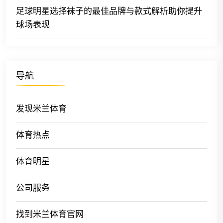
足球明星选择袜子的最佳品牌与款式解析助你提升
球场表现
导航
发现米兰体育
体育热点
体育明星
公司服务
找到米兰体育官网