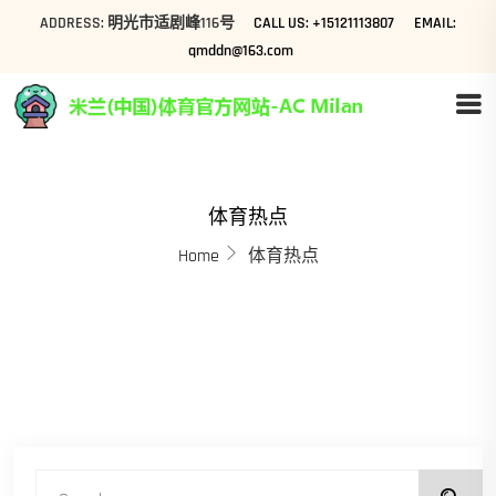
ADDRESS: 明光市适剧峰116号
CALL US: +15121113807
EMAIL:
qmddn@163.com
体育热点
Home
体育热点