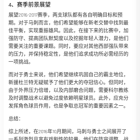
4、赛季前景展望
展望2016-2017赛季，两支球队都有各自明确目标和预
期。对于马刺而言，他们希望能够在新老交替中找到最
佳平衡，实现重振雄风。因此，在接下来的比赛中，加
强防守、提高团队默契度以及挖掘年轻人潜力，是他们
需要关注的重要课题。同时，要应对其他西部强队带来
的压力，并保持稳定性，是他们追求成功所必需经历的
一项挑战。
而对于勇士来说，他们希望继续巩固自己的霸主地位，
新援杜兰特无疑赋予了他们更大的夺冠信心。但同时，
由于外界压力倍增，以及内部磨合问题，需要科尔教练
及时调整战术以避免过度依赖明星球员。此外，应充分
发挥角色球员作用，也是争取总冠军的重要因素之一。
总结：
综上所述，在2016年10月期间，马刺与勇士之间展开了
一系列激烈且富有戏剧性的较量。他们在阵容调整、战