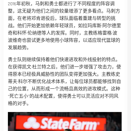
2016年初秋，马刺和勇士都进行了不同程度的阵容调
整，这无疑为他们之间的较量增添了更多看点。马刺方
面，在老将邓肯退役后，球队面临着重建与转型的挑
战。他们开始更加依赖年轻球员，如拉玛库斯·阿尔德里
奇和科怀·伦纳德等人的发挥。同时，主教练格雷格·波
波维奇也尝试更多地使用小球阵容，以适应现代篮球的
发展趋势。
勇士队则继续保持着他们快速进攻和外线投射的特点。
在获得凯文·杜兰特之后，他们进一步增强了攻击力，使
得原本已经极具威胁性的团队变得更加强大。主教练史
蒂夫·科尔不断优化战术体系，让每位球员都能够找到自
己的位置，从而形成一个流畅且高效的进攻模式。这种
“死亡五小”的战术配置，使得勇士可以灵活应对不同风
格的对手。