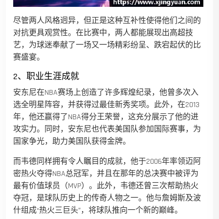
尽管两人风格迥异，但正是这种互补性使得他们之间的
对抗更具观赏性。在比赛中，两人都能展现出高超技
艺，为球迷奉献了一场又一场精彩纷呈、跌宕起伏的比
赛盛宴。
2、职业生涯成就
安东尼在NBA赛场上创造了许多辉煌纪录，他曾多次入
选全明星阵容，并获得过最佳新秀奖项。此外，在2013
年，他还赢得了NBA得分王荣誉，这充分展示了他的进
攻实力。同时，安东尼也代表美国队参加国际赛事，为
国家争光，助力美国队获得金牌。
而韦德同样拥有令人瞩目的成就，他于2006年率领迈阿
密热火夺得NBA总冠军，并且在那年的总决赛中被评为
最有价值球员（MVP）。此外，韦德还曾三次帮助热火
夺冠，是球队历史上的传奇人物之一。他与詹姆斯及波
什组成“热火三巨头”，将球队推向一个新的巅峰。