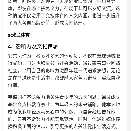
随着时间推移，这种竞争关系逐渐演变为一种相互尊
重，即便在场上拼尽全力，在场下却可以友好交流。这
种情谊不仅增添了竞技体育的人文内涵，也进一步提升
了两人各自品牌价值，形成良性循环。
ac米兰体育
4、影响力及文化传承
安东尼作为一名多才多艺的运动员，不仅在篮球领域取
得成功，同时也积极参与社会活动，通过慈善事业回馈
社会。他用自己的影响力激励年轻一代追求梦想，无论
是在篮球还是生活中，都鼓励大家努力奋斗，实现自我
价值。
韦德同样不遗余力地关注青少年的成长问题，通过成立
基金会支持教育事业，为年轻人的未来铺路。他本人也
成为很多年轻运动员心中的偶像，以自身经历告诉他
们：只有不断努力才能实现梦想。同时，他通过媒体传
播积极正面的信息，引导更多的人关注健康生活方式。