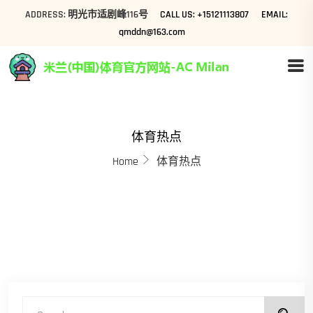
ADDRESS: 明光市适剧峰116号
CALL US: +15121113807
EMAIL:
qmddn@163.com
体育热点
Home
体育热点