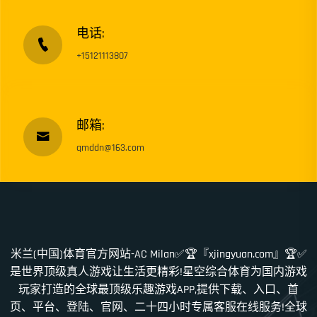
电话:
+15121113807
邮箱:
qmddn@163.com
米兰(中国)体育官方网站-AC Milan✅🏆『xjingyuan.com』🏆✅
是世界顶级真人游戏让生活更精彩!星空综合体育为国内游戏
玩家打造的全球最顶级乐趣游戏APP,提供下载、入口、首
页、平台、登陆、官网、二十四小时专属客服在线服务!全球