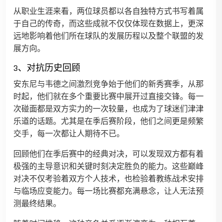
从职业生涯来看，两位球员都以各自独特方式书写着属
于自己的传奇，而这些成就不仅仅体现在数据上，更深
远地影响着他们所在球队的发展历程以及整个联盟的发
展方向。
3、对抗历史回顾
安东尼与韦德之间激烈竞争始于他们的新秀赛季，从那
时起，他们就在多个重要比赛中展开过直接交锋。每一
次碰面都是双方实力的一次较量，也成为了球迷们津津
乐道的话题。尤其是在季后赛阶段，他们之间更是频繁
交手，每一次都让人期待不已。
回顾他们在季后赛中的经典对决，可以发现双方都有着
极强的主导意识和关键时刻决定胜负的能力。这些巅峰
对决不仅考验着双方个人技术，也检验着教练战术安排
与临场应变能力。每一场比赛都充满悬念，让人无法预
测最终结果。