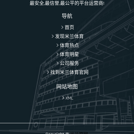
最安全,最信誉,最公平的平台运营商!
导航
首页
发现米兰体育
体育热点
体育明星
公司服务
找到米兰体育官网
网站地图
XML