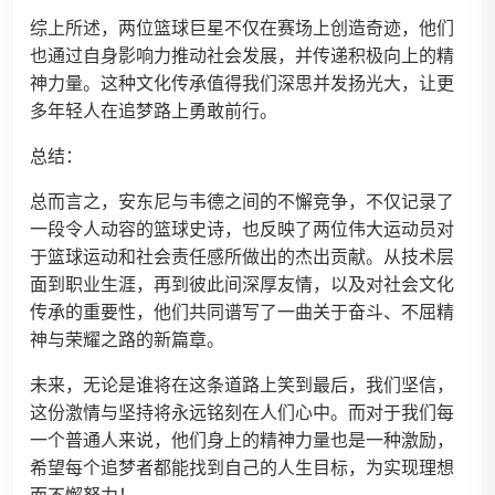
综上所述，两位篮球巨星不仅在赛场上创造奇迹，他们
也通过自身影响力推动社会发展，并传递积极向上的精
神力量。这种文化传承值得我们深思并发扬光大，让更
多年轻人在追梦路上勇敢前行。
总结：
总而言之，安东尼与韦德之间的不懈竞争，不仅记录了
一段令人动容的篮球史诗，也反映了两位伟大运动员对
于篮球运动和社会责任感所做出的杰出贡献。从技术层
面到职业生涯，再到彼此间深厚友情，以及对社会文化
传承的重要性，他们共同谱写了一曲关于奋斗、不屈精
神与荣耀之路的新篇章。
未来，无论是谁将在这条道路上笑到最后，我们坚信，
这份激情与坚持将永远铭刻在人们心中。而对于我们每
一个普通人来说，他们身上的精神力量也是一种激励，
希望每个追梦者都能找到自己的人生目标，为实现理想