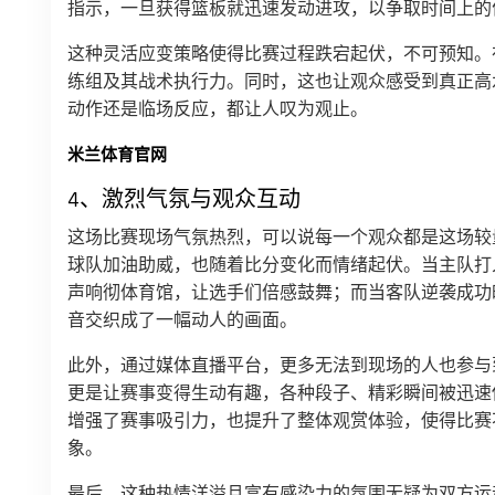
指示，一旦获得篮板就迅速发动进攻，以争取时间上的
这种灵活应变策略使得比赛过程跌宕起伏，不可预知。
练组及其战术执行力。同时，这也让观众感受到真正高
动作还是临场反应，都让人叹为观止。
米兰体育官网
4、激烈气氛与观众互动
这场比赛现场气氛热烈，可以说每一个观众都是这场较
球队加油助威，也随着比分变化而情绪起伏。当主队打
声响彻体育馆，让选手们倍感鼓舞；而当客队逆袭成功
音交织成了一幅动人的画面。
此外，通过媒体直播平台，更多无法到现场的人也参与
更是让赛事变得生动有趣，各种段子、精彩瞬间被迅速
增强了赛事吸引力，也提升了整体观赏体验，使得比赛
象。
最后，这种热情洋溢且富有感染力的氛围无疑为双方运