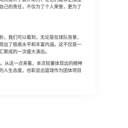
自己的责任，不仅为了个人荣誉，更为了
析，我们可以看到，无论是在球队背景、
现出了极高水平和丰富内涵。这不仅是一
汇聚成的一次盛大演出。
需要心态及智慧。从这一点来看，本次较量体现出的精神
的人生态度，也彰显出篮球作为团体项目