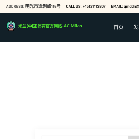
ADDRESS: 明光市适剧峰116号
CALL US: +15121113807
EMAIL: qmddn@
首页
发