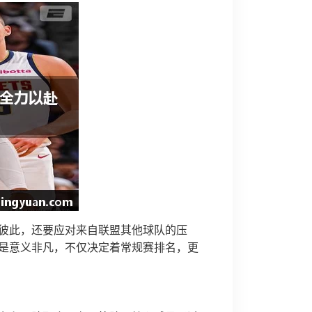
彼此，还要应对来自联盟其他球队的压
是意义非凡，不仅决定着常规赛排名，更