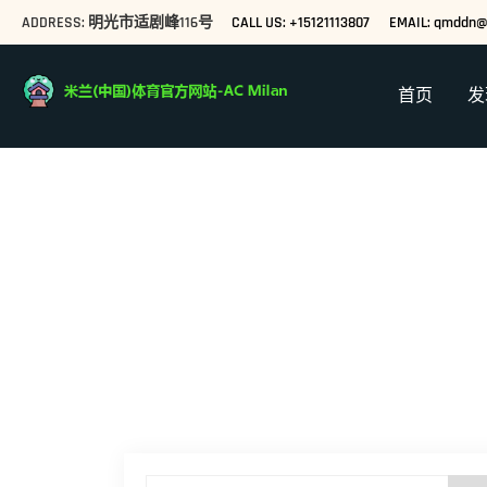
ADDRESS: 明光市适剧峰116号
CALL US: +15121113807
EMAIL: qmddn@
首页
发