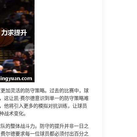
定更加灵活的防守策略。过去的比赛中，球
，这让凯-费尔德意识到单一的防守策略难
，他将引入更多的模拟对抗训练，让球员
种战术变化。
球队的整体战斗力。防守的提升并非一日之
-费尔德要求每一位球员都必须付出百分之