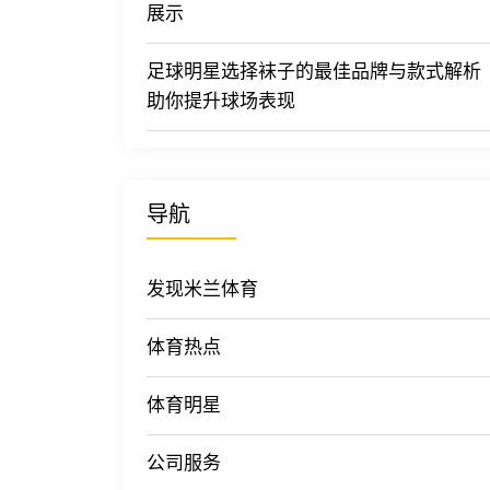
展示
足球明星选择袜子的最佳品牌与款式解析
助你提升球场表现
导航
发现米兰体育
体育热点
体育明星
公司服务