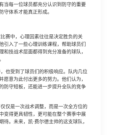
有当每一位球员都充分认识到防守的重要
防守体系才能真正形成。
球比赛中，心理因素往往是决定胜负的关
他引入了一些心理训练课程，帮助球员们
理和技战术层面都得到充分准备的球队，
。
持，也受到了球员们的积极响应。队内几位
并愿意为此付出更多的努力。他们认为，
的防守短板，还能进一步提升全队的竞争
不仅仅是一次战术调整，而是一次全方位的
中变得更具韧性，更可能在整个赛季中展
期待。未来，凯-费尔德主帅的这支球队，