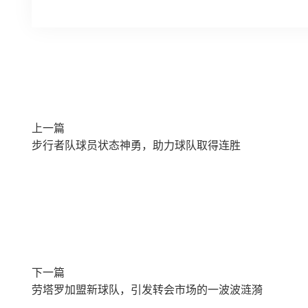
上一篇
步行者队球员状态神勇，助力球队取得连胜
下一篇
劳塔罗加盟新球队，引发转会市场的一波波涟漪