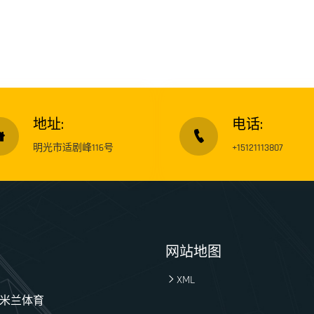
地址:
电话:
明光市适剧峰116号
+15121113807
网站地图
XML
米兰体育