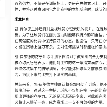
百的努力，不仅是在训练场上，更是在思想意识上。只
性，并将这种意识内化为比赛中的本能反应时，球队的
米兰体育
凯-费尔德主帅还特别重视球员心理素质的提升。在足
键。为了让球员们在面对压力时能够保持冷静和自信，
在高强度的比赛中保持良好的心态。他坚信，只有在心
才能在赛场上游刃有余，面对任何挑战时都能稳如泰山
凯-费尔德的防守训练计划不仅得到了教练组的全力支
核心球员纷纷表示，他们对主帅的这一举措充满信心，
通过这次集中的防守训练，不仅能弥补球队之前暴露出
力，为接下来的比赛打下坚实的基础。
总结来看，凯-费尔德主帅确认将会加强防守训练，绝
战略部署。通过这一举措，球队不仅能在接下来的比赛
现出更强的竞争力。无论是球迷还是专家，对此都充满
必将让人眼前一亮，成为赛场上一支不可忽视的力量。