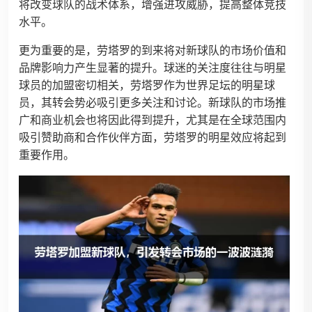
将改变球队的战术体系，增强进攻威胁，提高整体竞技
水平。
更为重要的是，劳塔罗的到来将对新球队的市场价值和
品牌影响力产生显著的提升。球迷的关注度往往与明星
球员的加盟密切相关，劳塔罗作为世界足坛的明星球
员，其转会势必吸引更多关注和讨论。新球队的市场推
广和商业机会也将因此得到提升，尤其是在全球范围内
吸引赞助商和合作伙伴方面，劳塔罗的明星效应将起到
重要作用。