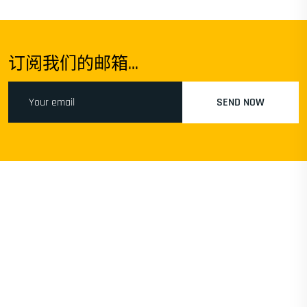
订阅我们的邮箱...
SEND NOW