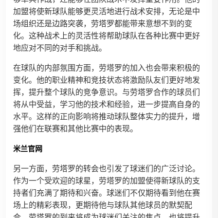
加盟将使新球队能够更灵活地进行战术安排，无论是中
场组织还是边路突袭，劳塔罗都能带来意想不到的变
化。这种战术上的灵活性将帮助球队在各种比赛中更好
地应对不同的对手和挑战。
在球队的内部氛围方面，劳塔罗的加入也会带来积极的
变化。他的职业精神和竞技状态将激励队友们更好地发
挥，提升整个球队的竞争意识。与劳塔罗合作的球员们
将从中受益，学习他的技术和经验，进一步提高自身的
水平。这样的正向影响将推动球队整体实力的提升，增
强他们在联赛和其他比赛中的表现。
米兰官网
另一方面，劳塔罗的转会也引发了球迷们的广泛讨论。
作为一个受欢迎的球星，劳塔罗的加盟使得新球队的支
持者们充满了期待和兴奋。球迷们不仅期待看到他在赛
场上的精彩表现，更期待他与球队其他球员的默契配
合。劳塔罗的到来将成为球迷们关注的焦点，也将提升