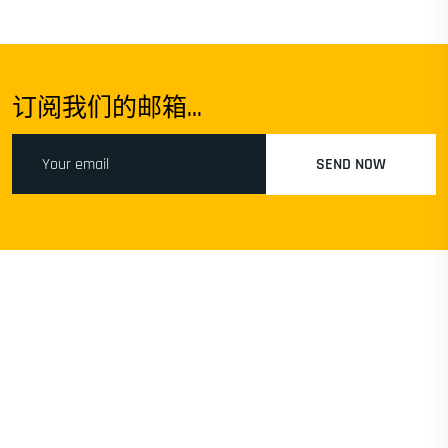
订阅我们的邮箱...
SEND NOW