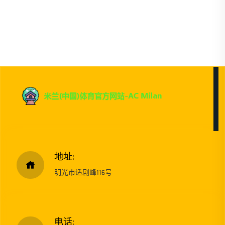
地址:
明光市适剧峰116号
电话: