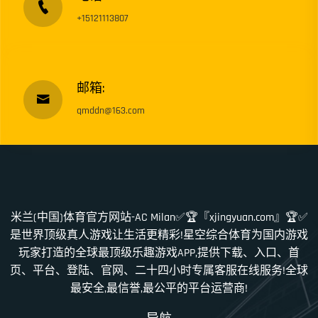
+15121113807
邮箱:
qmddn@163.com
米兰(中国)体育官方网站-AC Milan✅🏆『xjingyuan.com』🏆✅
是世界顶级真人游戏让生活更精彩!星空综合体育为国内游戏
玩家打造的全球最顶级乐趣游戏APP,提供下载、入口、首
页、平台、登陆、官网、二十四小时专属客服在线服务!全球
最安全,最信誉,最公平的平台运营商!