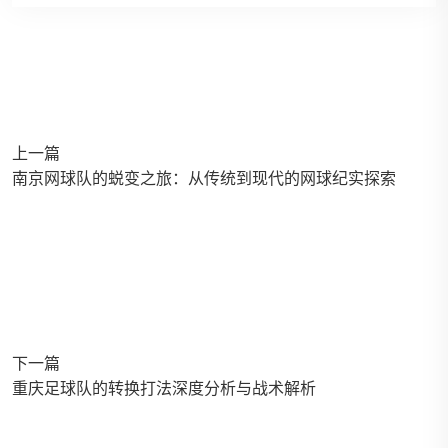
上一篇
南京网球队的蜕变之旅：从传统到现代的网球纪实探索
下一篇
重庆足球队的转换打法深度分析与战术解析