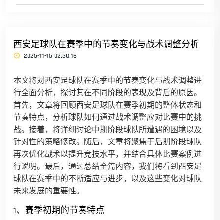
西安足球队在赛季中的节奏变化与战术调整分析
2025-11-15 02:30:16
本文将对西安足球队在赛季中的节奏变化与战术调整进
行全面分析，探讨其在不同阶段的表现及背后的原因。
首先，文章将回顾西安足球队在赛季初期的整体状态和
节奏特点，分析球队如何通过战术调整应对比赛中的挑
战。接着，将详细讨论中期阶段球队所遭遇的困境以及
针对性的策略修改。随后，文章将聚焦于后期阶段球队
再次优化战术以提升竞技水平，并结合具体比赛案例进
行说明。最后，通过总结全篇内容，我们将看到西安足
球队在赛季中的不断适应与进步，以及这些变化对球队
未来发展的重要性。
1、赛季初期的节奏特点