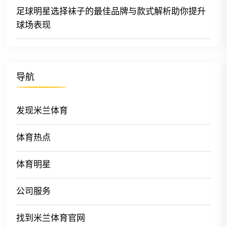
足球明星选择袜子的最佳品牌与款式解析助你提升
球场表现
导航
发现米兰体育
体育热点
体育明星
公司服务
找到米兰体育官网