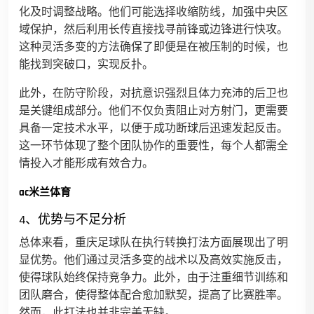
化及时调整战略。他们可能选择收缩防线，加强中央区
域保护，然后利用长传直接找寻前锋或边锋进行快攻。
这种灵活多变的方法确保了即便是在被压制的时候，也
能找到突破口，实现反扑。
此外，在防守阶段，对抗意识强烈且体力充沛的后卫也
是关键组成部分。他们不仅负责阻止对方射门，更需要
具备一定技术水平，以便于成功断球后迅速发起反击。
这一环节体现了整个团队协作的重要性，每个人都需全
情投入才能形成有效合力。
ac米兰体育
4、优势与不足分析
总体来看，重庆足球队在执行转换打法方面展现出了明
显优势。他们通过灵活多变的战术以及高效实施反击，
使得球队始终保持竞争力。此外，由于注重细节训练和
团队磨合，使得整体配合愈加默契，提高了比赛胜率。
然而，此打法也并非完美无缺。