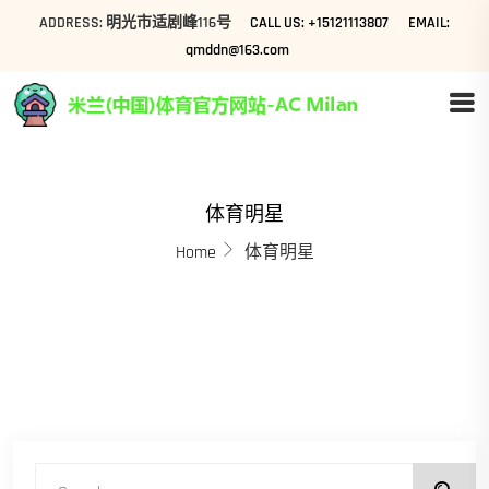
ADDRESS: 明光市适剧峰116号
CALL US: +15121113807
EMAIL:
qmddn@163.com
体育明星
Home
体育明星